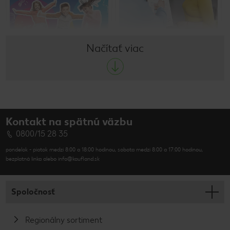
potrebné pre úspešnú kariéru
fondu Kaufland pri Nadácií
u nás. Získa praktické
Centra pre Filantropiu
skúsenosti, odborné znalosti i
podporujeme talentované
manažérske zručnosti.
deti našich zamestnancov.
Načítať viac
Kontakt na spätnú väzbu
0800/15 28 35
pondelok - piatok medzi 8:00 a 18:00 hodinou, sobota medzi 8:00 a 17:00 hodinou,
bezplatná linka alebo info@kaufland.sk
Spoločnosť
Regionálny sortiment