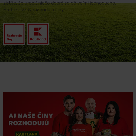
zistíte, že urobiť niečo dobré sa dá veľmi jednoducho.
Pretože vždy rozhodujú činy!