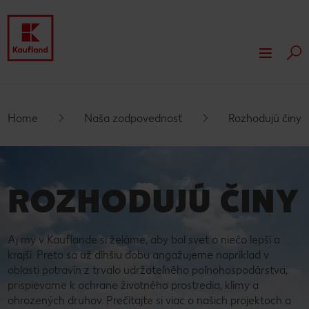
Hľa
Prejsť na
O nás
Hlavný obsah
Naše hodnoty
Naša zodpovednosť
Home
Naša zodpovednosť
Rozhodujú činy
Päta
Podnikové zásady a tímová kultúra
Ocenenia
Rozhodujú činy
Tlačové správy
Vyskakovací bočný panel
Compliance
Účtovné dokumenty
CSR správy
Nehnuteľnosti
ROZHODUJÚ ČINY
Regionálny sortiment
Rozvoj nehnuteľností
Vlastné značky Kauflandu
Trvalo udržateľná výstavba
Aj my v Kauflande si želáme, aby bol svet o niečo lepší a
krajší. Preto sa už dlhšiu dobu angažujeme napríklad v
oblasti potravín z trvalo udržateľného poľnohospodárstva,
prispievame k ochrane životného prostredia, klímy a
ohrozených druhov. Prečítajte si viac o našich projektoch a