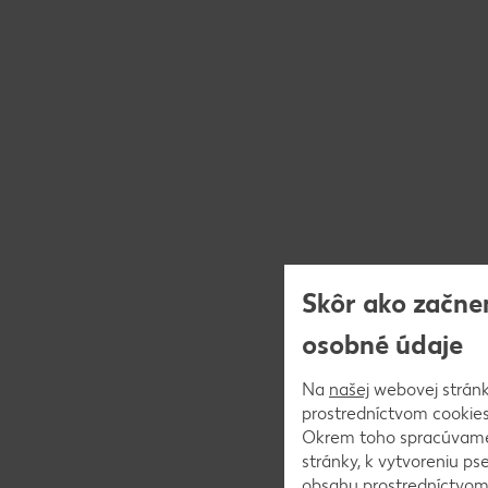
Skôr ako začne
osobné údaje
Na
našej
webovej stránk
prostredníctvom cookies)
Okrem toho spracúvame 
stránky, k vytvoreniu p
obsahu prostredníctvom 