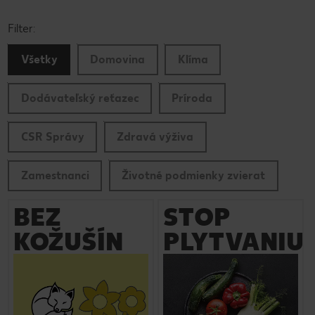
Filter:
Všetky
Domovina
Klíma
Dodávateľský reťazec
Príroda
CSR Správy
Zdravá výživa
Zamestnanci
Životné podmienky zvierat
BEZ
STOP
KOŽUŠÍN
PLYTVANIU
Zistite viac
Zistite viac
Kaufland sa aktívne podieľa
Hoci potraviny tvoria jednu z
na programe „Fur Free
najväčších položiek našich
Retailer“ (obchod bez kožušín)
rodinných rozpočtov, v