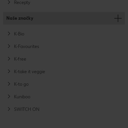
Recepty
Naše značky
K-Bio
K-Favourites
K-free
K-take it veggie
K-to go
Kuniboo
SWITCH ON