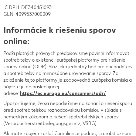
IČ DPH: DE340451093
GLN: 4099537000009
Informácie k riešeniu sporov
online:
Podľa platných právnych predpisov sme povinní informovať
spotrebiteľov o existencii európskej platformy pre riešenie
sporov online (ODR). Slúži ako jednotný bod pre obchodníkov
a spotrebiteľov na mimosúdne urovnávanie sporov. Za
založenie tejto platformy je zodpovedná Európska komisia a
nájdete ju na nasledujúcej
adrese:
https://ec.europa.eu/consumers/odr/
.
Upozorňujeme, že sa nepodieľame na konaní o riešení sporu
pred spotrebiteľskou rozhodcovskou komisiou v súlade s
nemeckým zákonom o riešení spotrebiteľských sporov
(Verbraucherstreitbeilegungsgesetz, VSBG).
Ak máte záujem zaslať Compliance podnet, či urobiť oznam