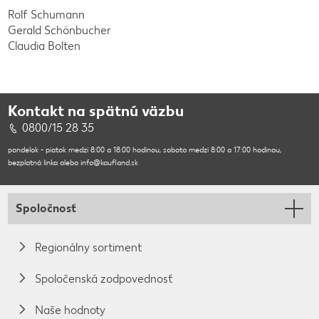
Rolf Schumann
Gerald Schönbucher
Claudia Bolten
Kontakt na spätnú väzbu
0800/15 28 35
pondelok - piatok medzi 8:00 a 18:00 hodinou, sobota medzi 8:00 a 17:00 hodinou,
bezplatná linka alebo info@kaufland.sk
Spoločnosť
Regionálny sortiment
Spoločenská zodpovednosť
Naše hodnoty