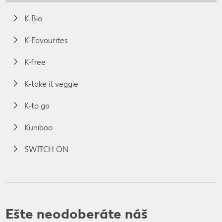
K-Bio
K-Favourites
K-free
K-take it veggie
K-to go
Kuniboo
SWITCH ON
Ešte neodoberáte náš