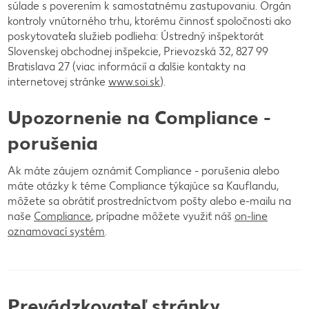
súlade s poverením k samostatnému zastupovaniu. Orgán
kontroly vnútorného trhu, ktorému činnosť spoločnosti ako
poskytovateľa služieb podlieha: Ústredný inšpektorát
Slovenskej obchodnej inšpekcie, Prievozská 32, 827 99
Bratislava 27 (viac informácií a ďalšie kontakty na
internetovej stránke
www.soi.sk
).
Upozornenie na Compliance -
porušenia
Ak máte záujem oznámiť Compliance - porušenia alebo
máte otázky k téme Compliance týkajúce sa Kauflandu,
môžete sa obrátiť prostredníctvom pošty alebo e-mailu na
naše
Compliance
, prípadne môžete využiť náš
on-line
oznamovací systém
.
Prevádzkovateľ stránky