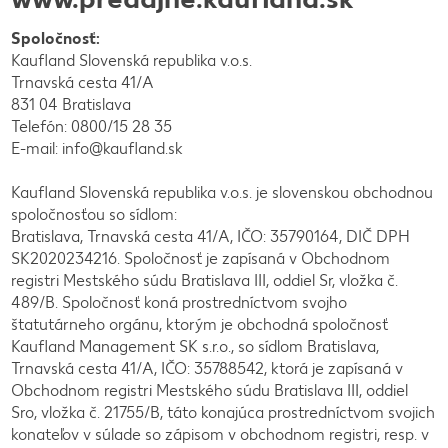
Spoločnosť:
Kaufland Slovenská republika v.o.s.
Trnavská cesta 41/A
831 04 Bratislava
Telefón: 0800/15 28 35
E-mail: info@kaufland.sk
Kaufland Slovenská republika v.o.s. je slovenskou obchodnou
spoločnosťou so sídlom:
Bratislava, Trnavská cesta 41/A, IČO: 35790164, DIČ DPH
SK2020234216. Spoločnosť je zapísaná v Obchodnom
registri Mestského súdu Bratislava III, oddiel Sr, vložka č.
489/B. Spoločnosť koná prostredníctvom svojho
štatutárneho orgánu, ktorým je obchodná spoločnosť
Kaufland Management SK s.r.o., so sídlom Bratislava,
Trnavská cesta 41/A, IČO: 35788542, ktorá je zapísaná v
Obchodnom registri Mestského súdu Bratislava III, oddiel
Sro, vložka č. 21755/B, táto konajúca prostredníctvom svojich
konateľov v súlade so zápisom v obchodnom registri, resp. v