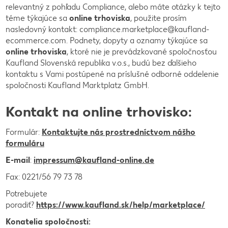
relevantný z pohľadu Compliance, alebo máte otázky k tejto
téme týkajúce sa
online trhoviska
, použite prosím
nasledovný kontakt: compliance.marketplace@kaufland-
ecommerce.com. Podnety, dopyty a oznamy týkajúce sa
online trhoviska
, ktoré nie je prevádzkované spoločnosťou
Kaufland Slovenská republika v.o.s., budú bez ďalšieho
kontaktu s Vami postúpené na príslušné odborné oddelenie
spoločnosti Kaufland Marktplatz GmbH.
Kontakt na online trhovisko
:
Formulár:
Kontaktujte nás prostredníctvom nášho
formuláru
E-mail
:
impressum@kaufland-online.de
Fax: 0221/56 79 73 78
Potrebujete
poradiť?
https://www.kaufland.sk/help/marketplace/
Konatelia spoločnosti: