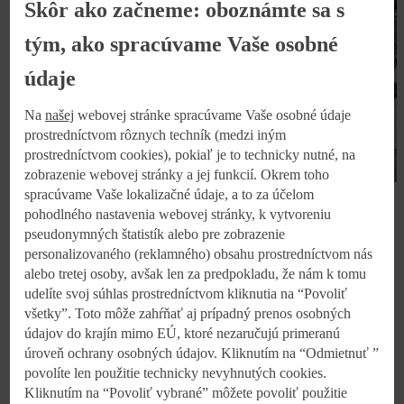
Skôr ako začneme: oboznámte sa s
tým, ako spracúvame Vaše osobné
údaje
Na
našej
webovej stránke spracúvame Vaše osobné údaje
prostredníctvom rôznych techník (medzi iným
prostredníctvom cookies), pokiaľ je to technicky nutné, na
zobrazenie webovej stránky a jej funkcií. Okrem toho
spracúvame Vaše lokalizačné údaje, a to za účelom
pohodlného nastavenia webovej stránky, k vytvoreniu
Kaufland otvoril K Park v Tvrdošíne: prilákal
pseudonymných štatistík alebo pre zobrazenie
športovcov aj mladých
personalizovaného (reklamného) obsahu prostredníctvom nás
alebo tretej osoby, avšak len za predpokladu, že nám k tomu
Rýchle kolobežky a skejty, basketbal aj triky od majstra sveta.
udelíte svoj súhlas prostredníctvom kliknutia na “Povoliť
Otvorenie multifunkčného športoviska pre mladých v Tvrdošíne
všetky”. Toto môže zahŕňať aj prípadný prenos osobných
sa nieslo v duchu radosti zo športu, pohybu na čerstvom
vzduchu a dobrom pocite z toho, že voľný čas sa dá tráviť aj
údajov do krajín mimo EÚ, ktoré nezaručujú primeranú
inak ako v online svete.
úroveň ochrany osobných údajov. Kliknutím na “Odmietnuť ”
povolíte len použitie technicky nevyhnutých cookies.
Kliknutím na “Povoliť vybrané” môžete povoliť použitie