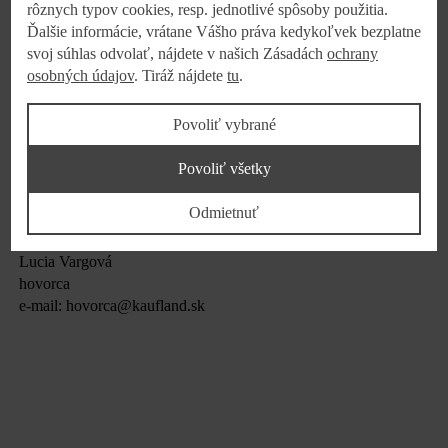
rôznych typov cookies, resp. jednotlivé spôsoby použitia.
Ďalšie informácie, vrátane Vášho práva kedykoľvek bezplatne
svoj súhlas odvolať, nájdete v našich Zásadách
ochrany
osobných údajov
. Tiráž nájdete
tu
.
Povoliť vybrané
Povoliť všetky
Prejsť na archív tlačových správ
Odmietnuť
Kontakt pre médiá:
Lucia Vargová
hovorca
e-mail: hovorca@kaufland.sk