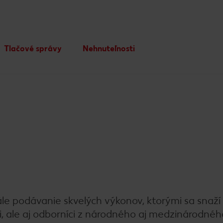
Tlačové správy
Nehnuteľnosti
Podnikové zásady a tímová
Rozvoj nehnuteľností
kultúra
Trvalo udržateľná výstavba
Compliance
le podávanie skvelých výkonov, ktorými sa snaží
ci, ale aj odborníci z národného aj medzinárodnéh