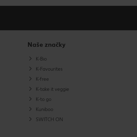
Naše značky
K-Bio
K-Favourites
K-free
K-take it veggie
K-to go
Kuniboo
SWITCH ON