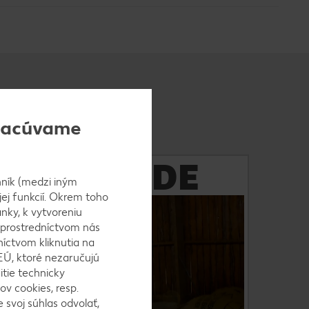
pracúvame
FAIRTRADE
Zistite viac
ník (medzi iným
jej funkcií. Okrem toho
nky, k vytvoreniu
Medzi priority našej obchodnej filozofie patrí
 prostredníctvom nás
férovosť. Dôkazom sú aj výrobky v našom
níctvom kliknutia na
sortimente s pečaťou „Fairtrade“. Podporujeme
EÚ, ktoré nezaručujú
tak férové pracovné a obchodné podmienky v
itie technicky
Afrike, Ázii a Latinskej Amerike. Aj s vašou
ov cookies, resp.
pomocou môže byť svet o kúsok férovejší.
 svoj súhlas odvolať,