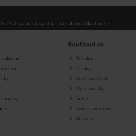
0 a 17:00 hodinou, bezplatná linka alebo info@kaufland.sk
Kaufland.sk
 aplikácia
Ponuka
na e-mail
Letáky
ázky
Kaufland Card
Naše značky
e hodiny
Súťaže
nie
Vernostná akcia
Recepty