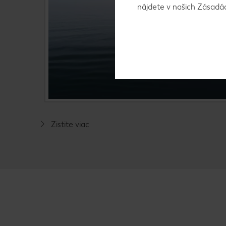
nájdete v našich Zásad
Zistite viac