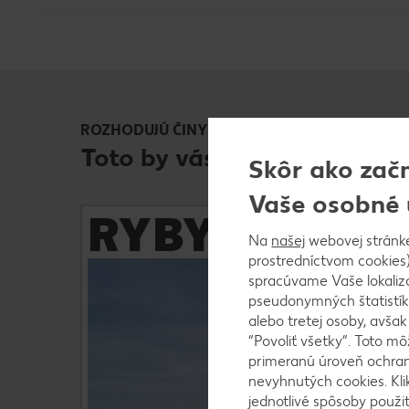
ROZHODUJÚ ČINY
Toto by vás mohlo tiež zauj
Skôr ako zač
Vaše osobné 
RYBY
Zistite viac
Na
našej
webovej stránk
prostredníctvom cookies)
spracúvame Vaše lokaliz
Náš pestrý a trvalo udržateľný sortiment rýb
pseudonymných štatistík
vyberáme podľa prísnych smerníc. V rámci
alebo tretej osoby, avša
zodpovedného konania venujeme pozornosť
“Povoliť všetky”. Toto m
množstvu rýb v moriach a nepredávame veľmi
primeranú úroveň ochrany
ohrozené druhy. Všimnite si pečať trvalej
nevyhnutých cookies. Kli
udržateľnosti pri svojom najbližšom nákupe!
jednotlivé spôsoby použi