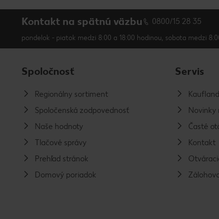
Kontakt na spätnú väzbu
0800/15 28 35
pondelok - piatok medzi 8:00 a 18:00 hodinou, sobota medzi 8:0
Spoločnosť
Servis
Regionálny sortiment
Kaufland
Spoločenská zodpovednosť
Novinky 
Naše hodnoty
Časté ot
Tlačové správy
Kontakt
Prehľad stránok
Otváraci
Domový poriadok
Zálohova