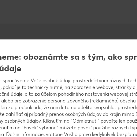
ímať
neme: oboznámte sa s tým, ako s
údaje
TEXTILNÁ
e spracúvame Vaše osobné údaje prostredníctvom rôznych tech
, pokiaľ je to technicky nutné, na zobrazenie webovej stránky a 
VÝROBA
Zistite viac
ačné údaje, a to za účelom pohodlného nastavenia webovej strá
 alebo pre zobrazenie personalizovaného (reklamného) obsahu
k len za predpokladu, že nám k tomu udelíte svoj súhlas prostred
Zodpovedné zaobchádzanie s ľuďmi a prírodou
ôže zahŕňať aj prípadný prenos osobných údajov do krajín mimo 
je pre nás samozrejmosťou aj v textilnej výrobe.
 osobných údajov. Kliknutím na “Odmietnuť ” povolíte len použ
Preto aj v tejto oblasti čoraz viac využívame
knutím na “Povoliť vybrané” môžete povoliť použitie rôznych typ
ekologické procesy a sociálne štandardy. V
tia. Ďalšie informácie, vrátane Vášho práva kedykoľvek bezplatne