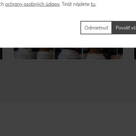
záujme podpory udržateľnosti a ochrany
ách
ochrany osobných údajov
. Tiráž nájdete
tu
.
životného prostredia napríklad neustále
rozširujeme náš certifikovaný sortiment.
Odmietnuť
Povoliť v