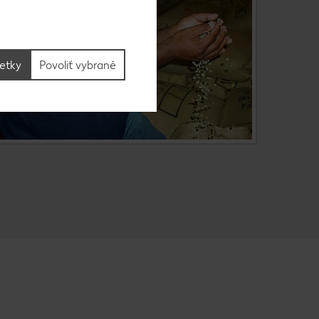
šetky
Povoliť vybrané