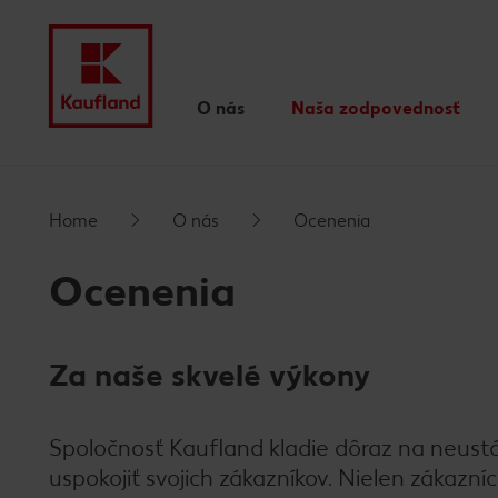
O nás
Naša zodpovednosť
Naše hodnoty
Rozhodujú činy
Prejsť na
Ocenenia
CSR správy
Home
O nás
Ocenenia
Hlavný obsah
Účtovné dokumenty
Ocenenia
Regionálny sortiment
Päta
Vlastné značky Kauflandu
Za naše skvelé výkony
Vyskakovací bočný panel
Spoločnosť Kaufland kladie dôraz na neustá
uspokojiť svojich zákazníkov. Nielen zákazní