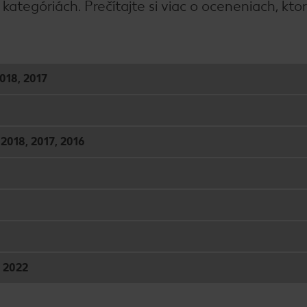
 kategóriách. Prečítajte si viac o oceneniach, kt
018, 2017
2018, 2017, 2016
, 2022