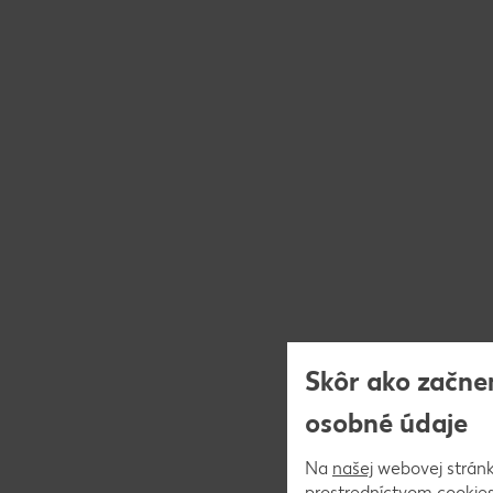
Skôr ako začne
osobné údaje
Na
našej
webovej stránk
prostredníctvom cookies)