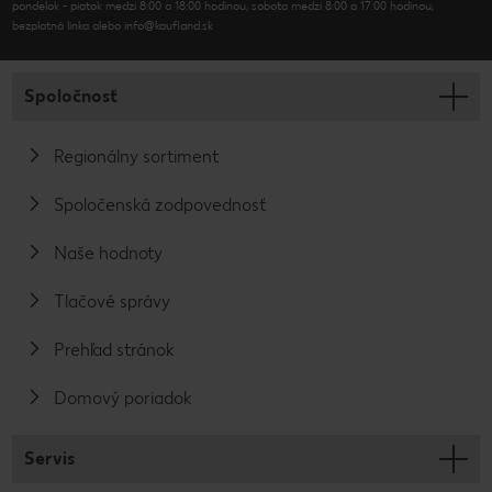
pondelok - piatok medzi 8:00 a 18:00 hodinou, sobota medzi 8:00 a 17:00 hodinou,
bezplatná linka alebo info@kaufland.sk
Spoločnosť
Regionálny sortiment
Spoločenská zodpovednosť
Naše hodnoty
Tlačové správy
Prehľad stránok
Domový poriadok
Servis