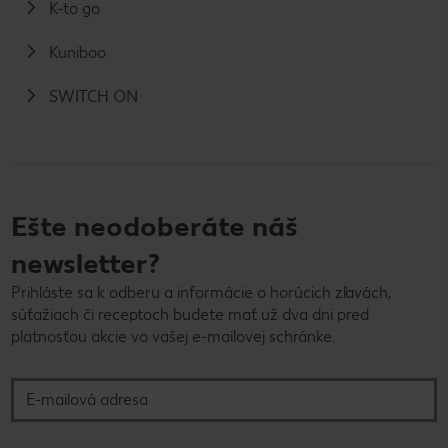
K-to go
Kuniboo
SWITCH ON
Ešte neodoberáte náš
newsletter?
Prihláste sa k odberu a informácie o horúcich zľavách,
súťažiach či receptoch budete mať už dva dni pred
platnosťou akcie vo vašej e-mailovej schránke.
E-mailová adresa