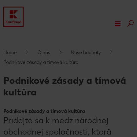
Hľa
Prejsť na
O nás
Hlavný obsah
Naše hodnoty
Naša zodpovednosť
Home
O nás
Naše hodnoty
Päta
Podnikové zásady a tímová kultúra
Podnikové zásady a tímová kultúra
Ocenenia
Rozhodujú činy
Tlačové správy
Vyskakovací bočný panel
Podnikové zásady a tímová
Compliance
Účtovné dokumenty
CSR správy
Nehnuteľnosti
kultúra
Regionálny sortiment
Rozvoj nehnuteľností
Vlastné značky Kauflandu
Trvalo udržateľná výstavba
Podnikové zásady a tímová kultúra
Pridajte sa k medzinárodnej
obchodnej spoločnosti, ktorá