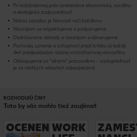
Pri každodennej práci preberáme ekonomickú, sociálnu
a ekologickú zodpovednosť
Našou zásadou je férovosť voči každému
Navzájom sa rešpektujeme a podporujeme
Dodržiavame dohody a navzájom si dôverujeme
Pochvala, uznanie a schopnosť prijať kritiku sú každý
deň predpokladom dobrej vnútrofiremnej atmosféry
Obklopujeme sa "silnými" pracovníkmi – zastupiteľnosť
je vo všetkých oblastich zabezpečená
ROZHODUJÚ ČINY
Toto by vás mohlo tiež zaujímať
OCENENIA
WORK
ZAMES
Zistite viac
Zistite viac