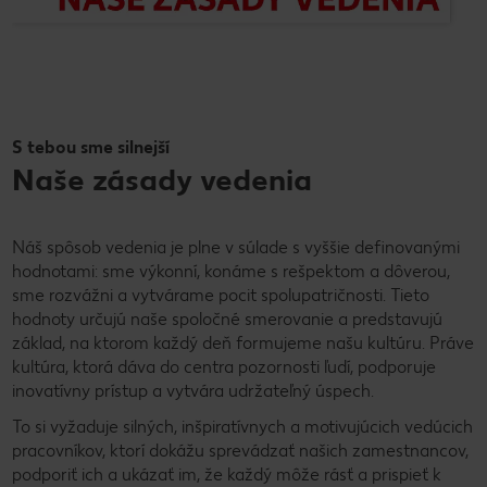
S tebou sme silnejší
Naše zásady vedenia
Náš spôsob vedenia je plne v súlade s vyššie definovanými
hodnotami: sme výkonní, konáme s rešpektom a dôverou,
sme rozvážni a vytvárame pocit spolupatričnosti. Tieto
hodnoty určujú naše spoločné smerovanie a predstavujú
základ, na ktorom každý deň formujeme našu kultúru. Práve
kultúra, ktorá dáva do centra pozornosti ľudí, podporuje
inovatívny prístup a vytvára udržateľný úspech.
To si vyžaduje silných, inšpiratívnych a motivujúcich vedúcich
pracovníkov, ktorí dokážu sprevádzať našich zamestnancov,
podporiť ich a ukázať im, že každý môže rásť a prispieť k