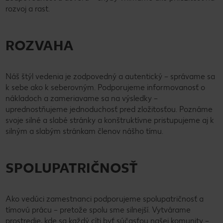
rozvoj a rast.
ROZVAHA
Náš štýl vedenia je zodpovedný a autentický – správame sa
k sebe ako k seberovným. Podporujeme informovanosť o
nákladoch a zameriavame sa na výsledky –
uprednostňujeme jednoduchosť pred zložitosťou. Poznáme
svoje silné a slabé stránky a konštruktívne pristupujeme aj k
silným a slabým stránkam členov nášho tímu.
SPOLUPATRIČNOSŤ
Ako vedúci zamestnanci podporujeme spolupatričnosť a
tímovú prácu – pretože spolu sme silnejší. Vytvárame
prostredie, kde sa každý cíti byť súčasťou našej komunity –