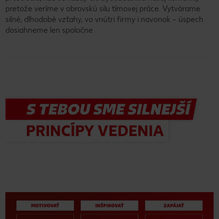
pretože veríme v obrovskú silu tímovej práce. Vytvárame
silné, dlhodobé vzťahy, vo vnútri firmy i navonok – úspech
dosiahneme len spoločne.