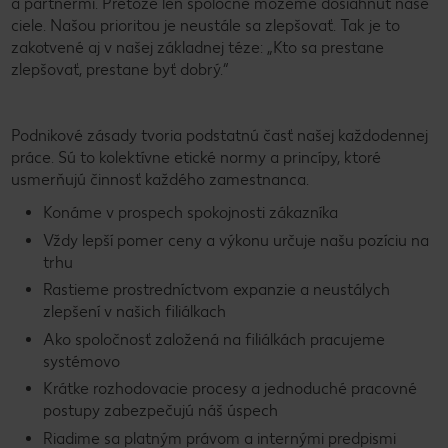
a partnermi. Pretože len spoločne môžeme dosiahnuť naše
ciele. Našou prioritou je neustále sa zlepšovať. Tak je to
zakotvené aj v našej základnej téze: „Kto sa prestane
zlepšovať, prestane byť dobrý.“
Podnikové zásady tvoria podstatnú časť našej každodennej
práce. Sú to kolektívne etické normy a princípy, ktoré
usmerňujú činnosť každého zamestnanca.
Konáme v prospech spokojnosti zákazníka
Vždy lepší pomer ceny a výkonu určuje našu pozíciu na
trhu
Rastieme prostredníctvom expanzie a neustálych
zlepšení v našich filiálkach
Ako spoločnosť založená na filiálkách pracujeme
systémovo
Krátke rozhodovacie procesy a jednoduché pracovné
postupy zabezpečujú náš úspech
Riadime sa platným právom a internými predpismi