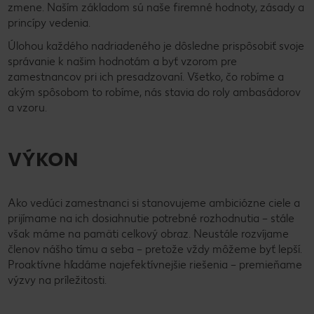
zmene. Naším základom sú naše firemné hodnoty, zásady a
princípy vedenia.
Úlohou každého nadriadeného je dôsledne prispôsobiť svoje
správanie k našim hodnotám a byť vzorom pre
zamestnancov pri ich presadzovaní. Všetko, čo robíme a
akým spôsobom to robíme, nás stavia do roly ambasádorov
a vzoru.
VÝKON
Ako vedúci zamestnanci si stanovujeme ambiciózne ciele a
prijímame na ich dosiahnutie potrebné rozhodnutia – stále
však máme na pamäti celkový obraz. Neustále rozvíjame
členov nášho tímu a seba – pretože vždy môžeme byť lepší.
Proaktívne hľadáme najefektívnejšie riešenia – premieňame
výzvy na príležitosti.