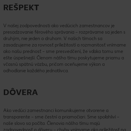
REŠPEKT
V našej zodpovednosti ako vedúcich zamestnancov je
presadzovanie férového správania – rozprávame sa jeden s
druhým, nie jeden o druhom. V našich tímoch sa
zasadzujeme za rovnosť príležitostí a rozmanitosť vnímame
ako našu prednosť – sme presvedčení, že vďaka tomu sme
ešte úspešnejší. Členom nášho tímu poskytujeme priamu a
včasnú spätnú väzbu, pričom oceňujeme výkon a
odhodlanie každého jednotlivca.
DÔVERA
Ako vedúci zamestnanci komunikujeme otvorene a
transparente – sme čestní a priamočiari. Sme spoľahliví –
naše slovo sa počíta. Členovia nášho tímu majú
zodpovednosť a dôveru – chyby vnímame ako príležitosť na