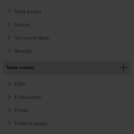
Naše značky
Súťaže
Vernostná akcia
Recepty
Naše značky
K-Bio
K-Favourites
K-free
K-take it veggie