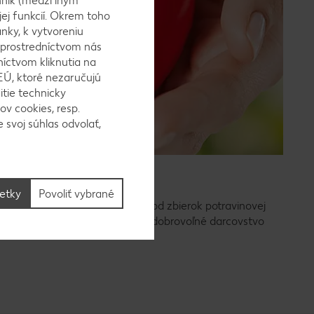
ník (medzi iným
jej funkcií. Okrem toho
nky, k vytvoreniu
 prostredníctvom nás
níctvom kliknutia na
EÚ, ktoré nezaručujú
itie technicky
ov cookies, resp.
 svoj súhlas odvolať,
ný kríž
šetky
Povoliť vybrané
 2014. Naša spolupráca siaha od zbierok potravinovej
oru podujatí a aktivít SČK až po dobrovoľné darcovstvo