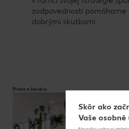
zodpovednosti pomáhame 
dobrými skutkami.
Práca a kariéra
Skôr ako zač
Vaše osobné 