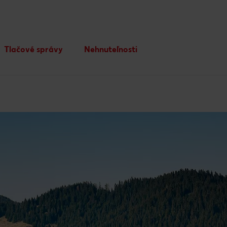
Tlačové správy
Nehnuteľnosti
Podnikové zásady a tímová
Rozvoj nehnuteľností
kultúra
Trvalo udržateľná výstavba
Compliance