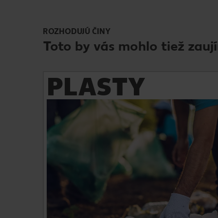
ROZHODUJÚ ČINY
Toto by vás mohlo tiež zauj
PLASTY
Zistite viac
Naším cieľom je do roku 2025 znížiť spotrebu
plastov o 20% a všetky obaly produktov
vlastných značiek mať 100 % recyklovateľné.