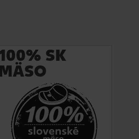
100% SK
MÄSO
Zistite viac
V roku 2018 sme spustili projekt 100% slovenské
mäso. Zákazníkom garantujeme, že toto mäso
pochádza zo zvierat narodených, chovaných,
porazených a spracovaných výlučne na území
Slovenska.