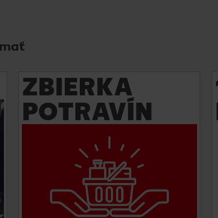
ímať
ZBIERKA
POTRAVÍN
Zistite viac
Prostredníctvom potravinovej zbierky
organizovanej v spolupráci so Slovenským
červeným krížom uľahčujeme život rodinám po
celom Slovensku.