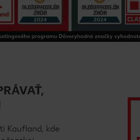
PRÁVAŤ,
!
ti Kaufland, kde
oločenskej