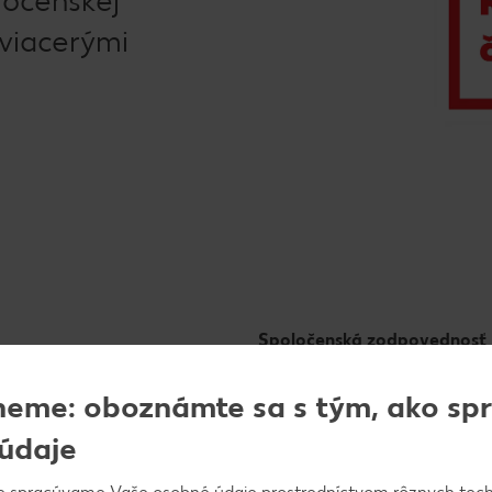
viacerými
Spoločenská zodpovednosť
neme: oboznámte sa s tým, ako s
údaje