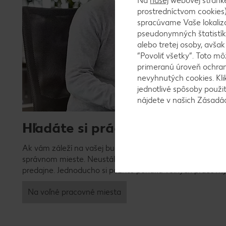
Na
našej
webovej stránk
prostredníctvom cookies)
spracúvame Vaše lokaliz
pseudonymných štatistík
alebo tretej osoby, avša
“Povoliť všetky”. Toto m
primeranú úroveň ochrany
nevyhnutých cookies. Kli
jednotlivé spôsoby použi
nájdete v našich Zásad
Hľadáte si prácu?
Ak vám záleží na vašej budúcnosti, hľadáte nové výzvy a 
správnom mieste. Neustále hľadáme novým kolegov, či už
predajne. Jednoducho si pozrite ponuku voľných pracovný
Na voľné pracovné miesta