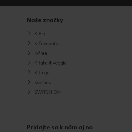
Naše značky
K-Bio
K-Favourites
K-free
K-take it veggie
K-to go
Kuniboo
SWITCH ON
Pridajte sa k nám aj na