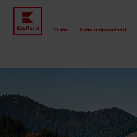
O nás
Naša zodpovednosť
Naše hodnoty
Rozhodujú činy
Prejsť na
Ocenenia
CSR správy
Hlavný obsah
Účtovné dokumenty
Regionálny sortiment
Päta
Vlastné značky Kauflandu
Vyskakovací bočný panel