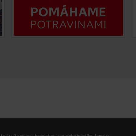
0 a 17:00 hodinou, bezplatná linka alebo info@kaufland.sk