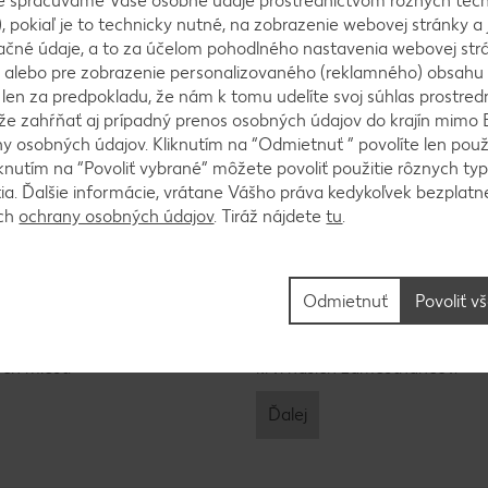
e spracúvame Vaše osobné údaje prostredníctvom rôznych tech
, pokiaľ je to technicky nutné, na zobrazenie webovej stránky a 
ačné údaje, a to za účelom pohodlného nastavenia webovej strá
 alebo pre zobrazenie personalizovaného (reklamného) obsahu
k len za predpokladu, že nám k tomu udelíte svoj súhlas prostred
ôže zahŕňať aj prípadný prenos osobných údajov do krajín mimo 
 osobných údajov. Kliknutím na “Odmietnuť ” povolíte len použ
knutím na “Povoliť vybrané” môžete povoliť použitie rôznych typ
tia. Ďalšie informácie, vrátane Vášho práva kedykoľvek bezplatne
ách
ochrany osobných údajov
. Tiráž nájdete
tu
.
Slovenský Červe
Odmietnuť
Povoliť v
ste tímový hráč ste na
Partnerom SČK sme už od roku
 na centrálu alebo na
pomoci pre ľudí v núdzi, podp
ch miest.
krvi našich zamestnancov.
Ďalej