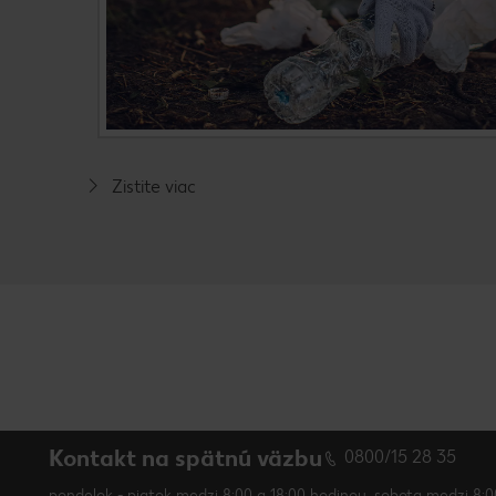
Zistite viac
Kontakt na spätnú väzbu
0800/15 28 35
pondelok - piatok medzi 8:00 a 18:00 hodinou, sobota medzi 8:0