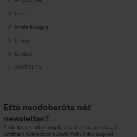
K-Favourites
K-free
K-take it veggie
K-to go
Kuniboo
SWITCH ON
Ešte neodoberáte náš
newsletter?
Prihláste sa k odberu a informácie o horúcich zľavách,
súťažiach či receptoch budete mať už dva dni pred