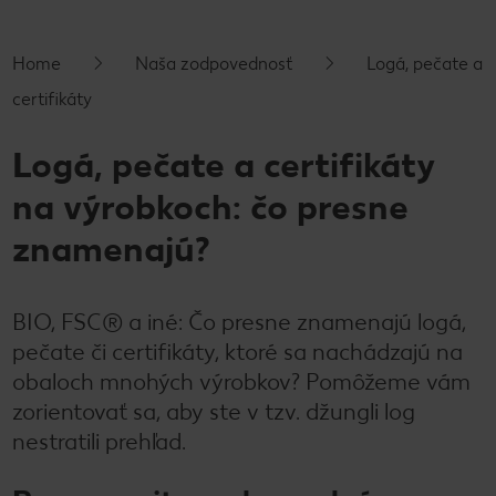
Home
Naša zodpovednosť
Logá, pečate a
certifikáty
Logá, pečate a certifikáty
na výrobkoch: čo presne
znamenajú?
BIO, FSC® a iné: Čo presne znamenajú logá,
pečate či certifikáty, ktoré sa nachádzajú na
obaloch mnohých výrobkov? Pomôžeme vám
zorientovať sa, aby ste v tzv. džungli log
nestratili prehľad.