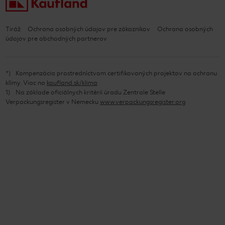
Tiráž
Ochrana osobných údajov pre zákazníkov
Ochrana osobných
údajov pre obchodných partnerov
*
Kompenzácia prostredníctvom certifikovaných projektov na ochranu
klímy. Viac na
kaufland.sk/klima
1
Na základe oficiálnych kritérií úradu Zentrale Stelle
Verpackungsregister v Nemecku
www.verpackungsregister.org