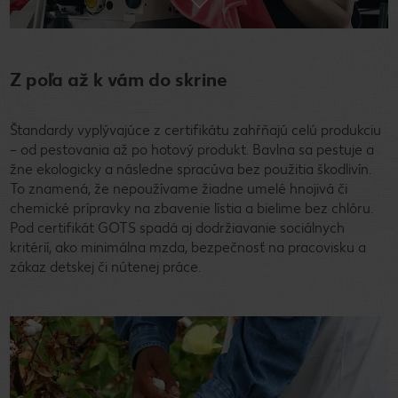
Z poľa až k vám do skrine
Štandardy vyplývajúce z certifikátu zahŕňajú celú produkciu
– od pestovania až po hotový produkt. Bavlna sa pestuje a
žne ekologicky a následne spracúva bez použitia škodlivín.
To znamená, že nepoužívame žiadne umelé hnojivá či
chemické prípravky na zbavenie lístia a bielime bez chlóru.
Pod certifikát GOTS spadá aj dodržiavanie sociálnych
kritérií, ako minimálna mzda, bezpečnosť na pracovisku a
zákaz detskej či nútenej práce.