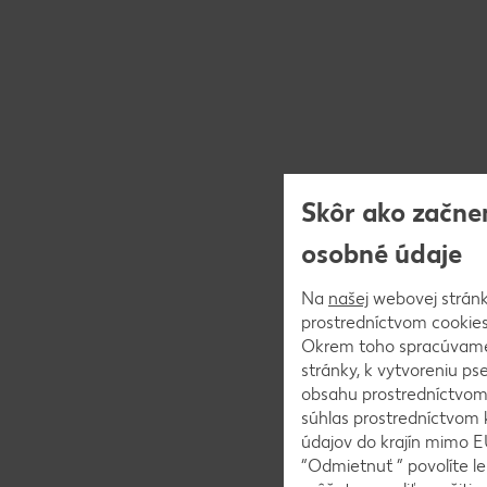
Skôr ako začne
osobné údaje
Na
našej
webovej stránk
prostredníctvom cookies)
Okrem toho spracúvame 
stránky, k vytvoreniu p
obsahu prostredníctvom 
súhlas prostredníctvom 
údajov do krajín mimo E
“Odmietnuť ” povolíte le