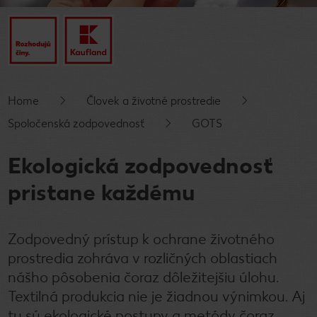
Home
Človek a životné prostredie
Spoločenská zodpovednosť
GOTS
Ekologická zodpovednosť
pristane každému
Zodpovedný prístup k ochrane životného
prostredia zohráva v rozličných oblastiach
nášho pôsobenia čoraz dôležitejšiu úlohu.
Textilná produkcia nie je žiadnou výnimkou. Aj
tu sú ekologické postupy a metódy čoraz