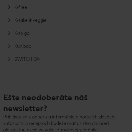
K-free
K-take it veggie
K-to go
Kuniboo
SWITCH ON
Ešte neodoberáte náš
newsletter?
Prihláste sa k odberu a informácie o horúcich zľavách,
súťažiach či receptoch budete mať už dva dni pred
platnosťou akcie vo vašej e-mailovej schránke.