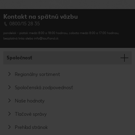
ochrany
životného
Kontakt na spätnú väzbu
prostredia
napríklad
0800/15 28 35
neustále
rozširujeme náš
pondelok - piatok medzi 8:00 a 18:00 hodinou, sobota medzi 8:00 a 17:00 hodinou,
certifikovaný
bezplatná linka alebo info@kaufland.sk
sortiment.
Spoločnosť
Regionálny sortiment
Spoločenská zodpovednosť
Naše hodnoty
Tlačové správy
Prehľad stránok