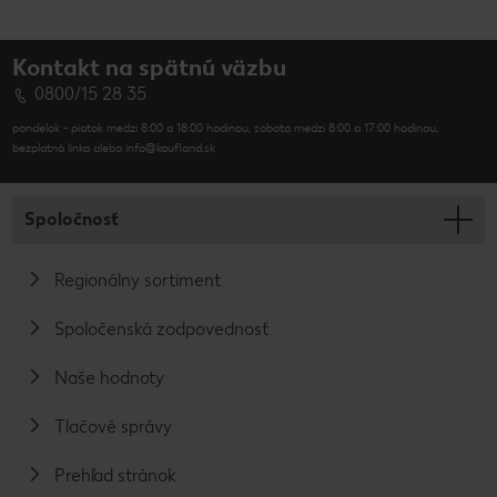
Kontakt na spätnú väzbu
0800/15 28 35
pondelok - piatok medzi 8:00 a 18:00 hodinou, sobota medzi 8:00 a 17:00 hodinou,
bezplatná linka alebo info@kaufland.sk
Spoločnosť
Regionálny sortiment
Spoločenská zodpovednosť
Naše hodnoty
Tlačové správy
Prehľad stránok