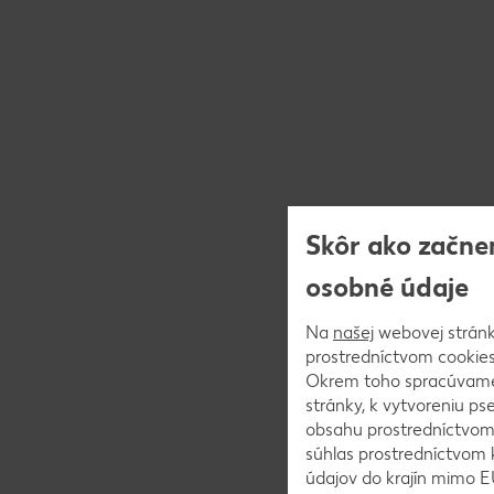
Skôr ako začne
osobné údaje
Na
našej
webovej stránk
prostredníctvom cookies)
Okrem toho spracúvame 
stránky, k vytvoreniu p
obsahu prostredníctvom 
súhlas prostredníctvom 
údajov do krajín mimo E