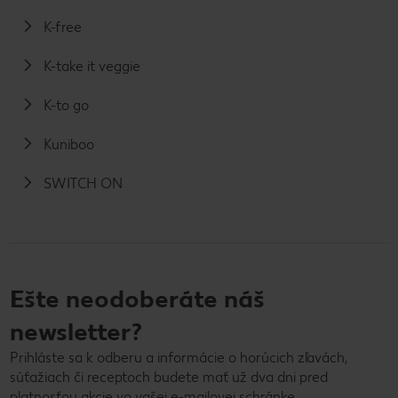
K-free
K-take it veggie
K-to go
Kuniboo
SWITCH ON
Ešte neodoberáte náš
newsletter?
Prihláste sa k odberu a informácie o horúcich zľavách,
súťažiach či receptoch budete mať už dva dni pred
platnosťou akcie vo vašej e-mailovej schránke.