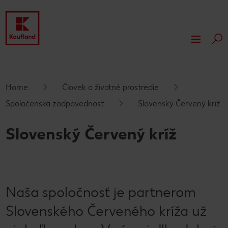
Hľa
Prejsť na
O nás
Hlavný obsah
Naše hodnoty
Naša zodpovednosť
Home
Človek a životné prostredie
Päta
Spoločenská zodpovednosť
Slovenský Červený kríž
Podnikové zásady a tímová kultúra
Ocenenia
Rozhodujú činy
Tlačové správy
Vyskakovací bočný panel
Slovenský Červený kríž
Compliance
Účtovné dokumenty
CSR správy
Nehnuteľnosti
Regionálny sortiment
Rozvoj nehnuteľností
Vlastné značky Kauflandu
Trvalo udržateľná výstavba
Naša spoločnosť je partnerom
Slovenského Červeného kríža už