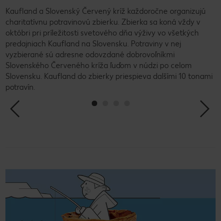
Kaufland a Slovenský Červený kríž každoročne organizujú
V
charitatívnu potravinovú zbierku. Zbierka sa koná vždy v
o
októbri pri príležitosti svetového dňa výživy vo všetkých
v
predajniach Kaufland na Slovensku. Potraviny v nej
z
a
vyzbierané sú adresne odovzdané dobrovoľníkmi
k
Slovenského Červeného kríža ľuďom v núdzi po celom
p
Slovensku. Kaufland do zbierky priespieva dalšími 10 tonami
s
potravín.