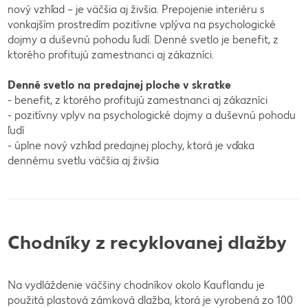
nový vzhľad – je väčšia aj živšia. Prepojenie interiéru s
vonkajším prostredím pozitívne vplýva na psychologické
dojmy a duševnú pohodu ľudí. Denné svetlo je benefit, z
ktorého profitujú zamestnanci aj zákazníci.
Denné svetlo na predajnej ploche v skratke
- benefit, z ktorého profitujú zamestnanci aj zákazníci
- pozitívny vplyv na psychologické dojmy a duševnú pohodu
ľudí
- úplne nový vzhľad predajnej plochy, ktorá je vďaka
dennému svetlu väčšia aj živšia
Chodníky z recyklovanej dlažby
Na vydláždenie väčšiny chodníkov okolo Kauflandu je
použitá plastová zámková dlažba, ktorá je vyrobená zo 100