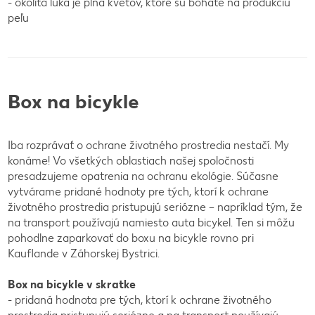
- okolitá lúka je plná kvetov, ktoré sú bohaté na produkciu
peľu
Box na bicykle
Iba rozprávať o ochrane životného prostredia nestačí. My
konáme! Vo všetkých oblastiach našej spoločnosti
presadzujeme opatrenia na ochranu ekológie. Súčasne
vytvárame pridané hodnoty pre tých, ktorí k ochrane
životného prostredia pristupujú seriózne – napríklad tým, že
na transport používajú namiesto auta bicykel. Ten si môžu
pohodlne zaparkovať do boxu na bicykle rovno pri
Kauflande v Záhorskej Bystrici.
Box na bicykle v skratke
- pridaná hodnota pre tých, ktorí k ochrane životného