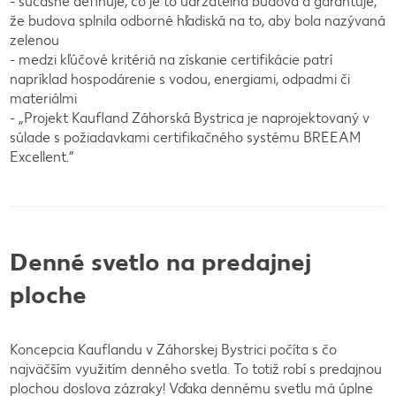
- súčasne definuje, čo je to udržateľná budova a garantuje,
že budova splnila odborné hľadiská na to, aby bola nazývaná
zelenou
- medzi kľúčové kritériá na získanie certifikácie patrí
napríklad hospodárenie s vodou, energiami, odpadmi či
materiálmi
- „Projekt Kaufland Záhorská Bystrica je naprojektovaný v
súlade s požiadavkami certifikačného systému BREEAM
Excellent.“
Denné svetlo na predajnej
ploche
Koncepcia Kauflandu v Záhorskej Bystrici počíta s čo
najväčším využitím denného svetla. To totiž robí s predajnou
plochou doslova zázraky! Vďaka dennému svetlu má úplne