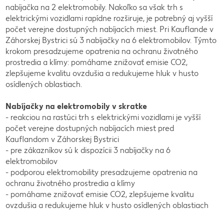
nabíjačka na 2 elektromobily. Nakoľko sa však trh s
elektrickými vozidlami rapídne rozširuje, je potrebný aj vyšší
počet verejne dostupných nabíjacích miest. Pri Kauflande v
Záhorskej Bystrici sú 3 nabíjačky na 6 elektromobilov. Týmto
krokom presadzujeme opatrenia na ochranu životného
prostredia a klímy: pomáhame znižovať emisie CO2,
zlepšujeme kvalitu ovzdušia a redukujeme hluk v husto
osídlených oblastiach.
Nabíjačky na elektromobily v skratke
- reakciou na rastúci trh s elektrickými vozidlami je vyšší
počet verejne dostupných nabíjacích miest pred
Kauflandom v Záhorskej Bystrici
- pre zákazníkov sú k dispozícii 3 nabíjačky na 6
elektromobilov
- podporou elektromobility presadzujeme opatrenia na
ochranu životného prostredia a klímy
- pomáhame znižovať emisie CO2, zlepšujeme kvalitu
ovzdušia a redukujeme hluk v husto osídlených oblastiach