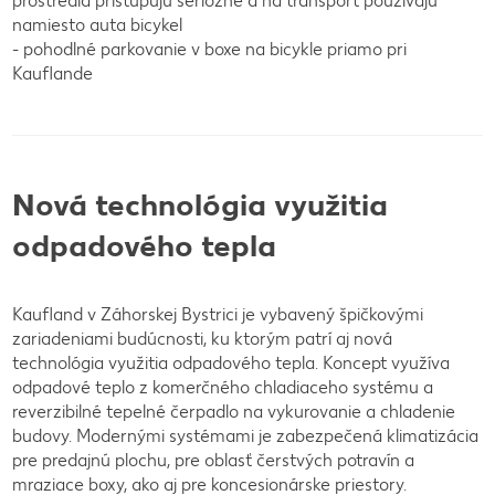
prostredia pristupujú seriózne a na transport používajú
namiesto auta bicykel
- pohodlné parkovanie v boxe na bicykle priamo pri
Kauflande
Nová technológia využitia
odpadového tepla
Kaufland v Záhorskej Bystrici je vybavený špičkovými
zariadeniami budúcnosti, ku ktorým patrí aj nová
technológia využitia odpadového tepla. Koncept využíva
odpadové teplo z komerčného chladiaceho systému a
reverzibilné tepelné čerpadlo na vykurovanie a chladenie
budovy. Modernými systémami je zabezpečená klimatizácia
pre predajnú plochu, pre oblasť čerstvých potravín a
mraziace boxy, ako aj pre koncesionárske priestory.