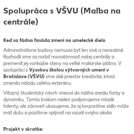
Spolupráca s VŠVU (Maľba na
centrále)
Keď sa fádna fasáda zmení na umelecké dielo
Administratívne budovy nemusia byť len sivé a neosobné.
Rozhodli sme sa rozbiť monotónnosť našej centrály a
premeniť jej vonkajšie steny na veľké maliarske plátno. V
spolupráci s
Vysokou školou výtvarných umení v
Bratislave (VŠVU)
sme dali priestor kreativite, ktorá
zmenila náladu celého exteriéru.
Víťazný študentský návrh vniesol do nášho areálu farby a
dynamiku. Týmto krokom nielen podporujeme mladé
talenty, ale zároveň ukazujeme, že aj korporátne sídlo môže
mať dušu a pozitívne vplývať na vizuál svojho okolia.
Projekt v skratke: