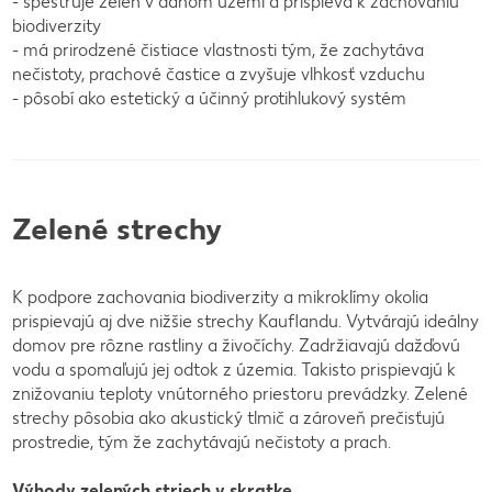
- spestruje zeleň v danom území a prispieva k zachovaniu
biodiverzity
- má prirodzené čistiace vlastnosti tým, že zachytáva
nečistoty, prachové častice a zvyšuje vlhkosť vzduchu
- pôsobí ako estetický a účinný protihlukový systém
Zelené strechy
K podpore zachovania biodiverzity a mikroklímy okolia
prispievajú aj dve nižšie strechy Kauflandu. Vytvárajú ideálny
domov pre rôzne rastliny a živočíchy. Zadržiavajú dažďovú
vodu a spomaľujú jej odtok z územia. Takisto prispievajú k
znižovaniu teploty vnútorného priestoru prevádzky. Zelené
strechy pôsobia ako akustický tlmič a zároveň prečisťujú
prostredie, tým že zachytávajú nečistoty a prach.
Výhody zelených striech v skratke