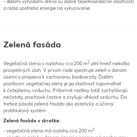
- ďalšími výhodami dreva sú dobré tepelnoizolačné vlastnosti
a nízka spotreba energie na vykurovanie
Zelená fasáda
2
Vegetačná stena s rozlohou cca 200 m
plní hneď niekoľko
prospešných úloh. V prvom rade spestruje zeleň v danom
území a prispieva k zachovaniu biodiverzity. Ďalším
pozitívom vegetačnej steny je jej vlastnosť napomáhať
k čistejšiemu vzduchu. Prítomné rastliny totiž zachytávajú
nečistoty, prachové častice a zvyšujú vlhkosť vzduchu. Do
tretice pôsobí zelená fasáda ako estetický a účinný
protihlukový systém.
Zelená fasáda v skratke:
2
- vegetačná stena má rozlohu cca 200 m