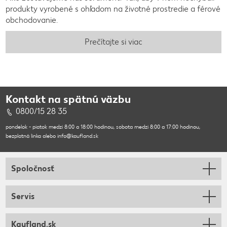
produkty vyrobené s ohľadom na životné prostredie a férové
obchodovanie.
Prečítajte si viac
Kontakt na spätnú väzbu
0800/15 28 35
pondelok - piatok medzi 8:00 a 18:00 hodinou, sobota medzi 8:00 a 17:00 hodinou,
bezplatná linka alebo info@kaufland.sk
Spoločnosť
Servis
Kaufland.sk