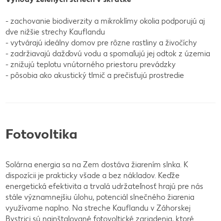
- zachovanie biodiverzity a mikroklímy okolia podporujú aj
dve nižšie strechy Kauflandu
- vytvárajú ideálny domov pre rôzne rastliny a živočíchy
- zadržiavajú dažďovú vodu a spomaľujú jej odtok z územia
- znižujú teplotu vnútorného priestoru prevádzky
- pôsobia ako akustický tlmič a prečisťujú prostredie
Fotovoltika
Solárna energia sa na Zem dostáva žiarením slnka. K
dispozícii je prakticky všade a bez nákladov. Keďže
energetická efektivita a trvalá udržateľnosť hrajú pre nás
stále významnejšiu úlohu, potenciál slnečného žiarenia
využívame naplno. Na streche Kauflandu v Záhorskej
Bystrici sú nainštalované fotovoltické zariadenia, ktoré