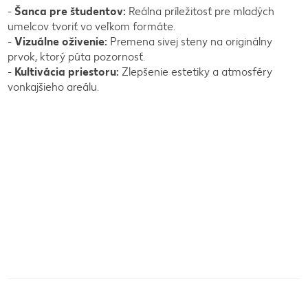
-
Šanca pre študentov:
Reálna príležitosť pre mladých
umelcov tvoriť vo veľkom formáte.
-
Vizuálne oživenie:
Premena sivej steny na originálny
prvok, ktorý púta pozornosť.
-
Kultivácia priestoru:
Zlepšenie estetiky a atmosféry
vonkajšieho areálu.