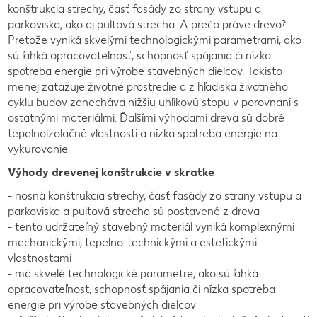
konštrukcia strechy, časť fasády zo strany vstupu a
parkoviska, ako aj pultová strecha. A prečo práve drevo?
Pretože vyniká skvelými technologickými parametrami, ako
sú ľahká opracovateľnosť, schopnosť spájania či nízka
spotreba energie pri výrobe stavebných dielcov. Takisto
menej zaťažuje životné prostredie a z hľadiska životného
cyklu budov zanecháva nižšiu uhlíkovú stopu v porovnaní s
ostatnými materiálmi. Ďalšími výhodami dreva sú dobré
tepelnoizolačné vlastnosti a nízka spotreba energie na
vykurovanie.
Výhody drevenej konštrukcie v skratke
- nosná konštrukcia strechy, časť fasády zo strany vstupu a
parkoviska a pultová strecha sú postavené z dreva
- tento udržateľný stavebný materiál vyniká komplexnými
mechanickými, tepelno-technickými a estetickými
vlastnosťami
- má skvelé technologické parametre, ako sú ľahká
opracovateľnosť, schopnosť spájania či nízka spotreba
energie pri výrobe stavebných dielcov