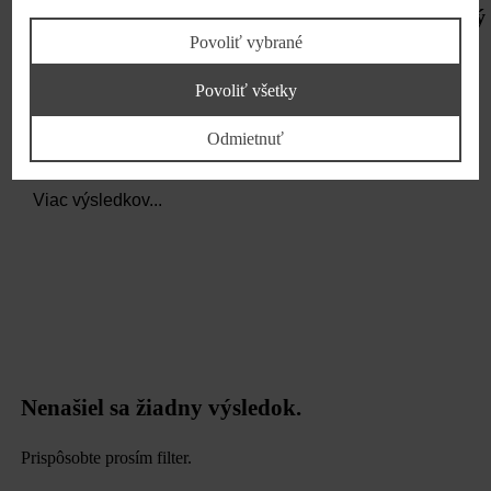
Slovenské potraviny prenikajú aj na zahraničný
trh, môže za to aj spolupráca s Kauflandom
Povoliť vybrané
Bratislava, 02.09.2024
Povoliť všetky
Odmietnuť
Viac výsledkov...
Nenašiel sa žiadny výsledok.
Prispôsobte prosím filter.