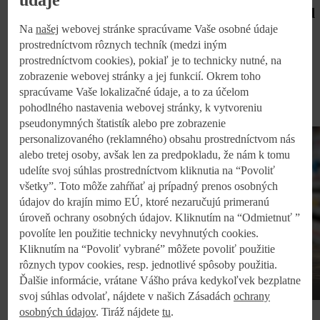
údaje
Nižšie ceny potravín sú predvianočný darček od
Kauflandu: Nečaká na nové sadzby dane a
Na
našej
webovej stránke spracúvame Vaše osobné údaje
prostredníctvom rôznych techník (medzi iným
zlacňuje produkty nad rámec zníženej DPH
prostredníctvom cookies), pokiaľ je to technicky nutné, na
zobrazenie webovej stránky a jej funkcií. Okrem toho
Bratislava, 05.12.2024
spracúvame Vaše lokalizačné údaje, a to za účelom
pohodlného nastavenia webovej stránky, k vytvoreniu
pseudonymných štatistík alebo pre zobrazenie
personalizovaného (reklamného) obsahu prostredníctvom nás
alebo tretej osoby, avšak len za predpokladu, že nám k tomu
udelíte svoj súhlas prostredníctvom kliknutia na “Povoliť
všetky”. Toto môže zahŕňať aj prípadný prenos osobných
údajov do krajín mimo EÚ, ktoré nezaručujú primeranú
úroveň ochrany osobných údajov. Kliknutím na “Odmietnuť ”
povolíte len použitie technicky nevyhnutých cookies.
Kliknutím na “Povoliť vybrané” môžete povoliť použitie
rôznych typov cookies, resp. jednotlivé spôsoby použitia.
Ďalšie informácie, vrátane Vášho práva kedykoľvek bezplatne
svoj súhlas odvolať, nájdete v našich Zásadách
ochrany
osobných údajov
. Tiráž nájdete
tu
.