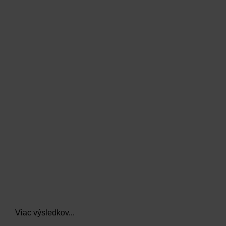
data.textLoadingResults
Viac výsledkov...