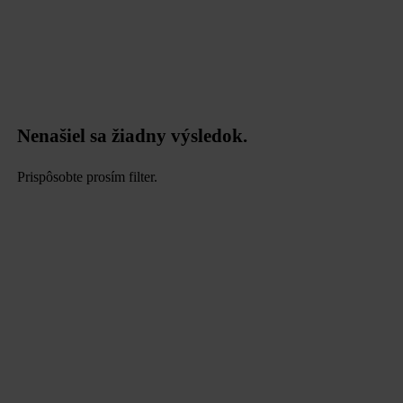
Nenašiel sa žiadny výsledok.
Prispôsobte prosím filter.
data.textLoadingResults