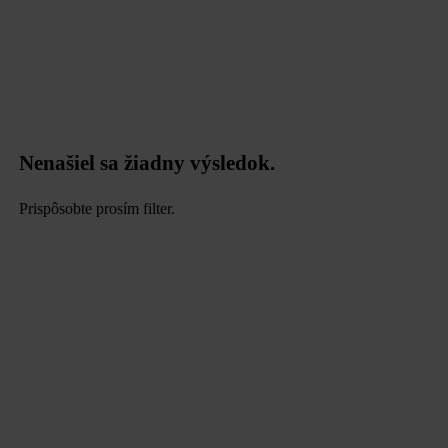
Nenašiel sa žiadny výsledok.
Prispôsobte prosím filter.
data.textLoadingResults