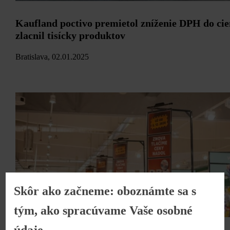
Kaufland poctivo premietol zníženie DPH do cie
zlacnil tisícky produktov
Bratislava, 02.01.2025
Skôr ako začneme: oboznámte sa s
tým, ako spracúvame Vaše osobné