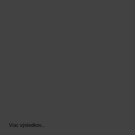
data.textLoadingResults
Viac výsledkov...