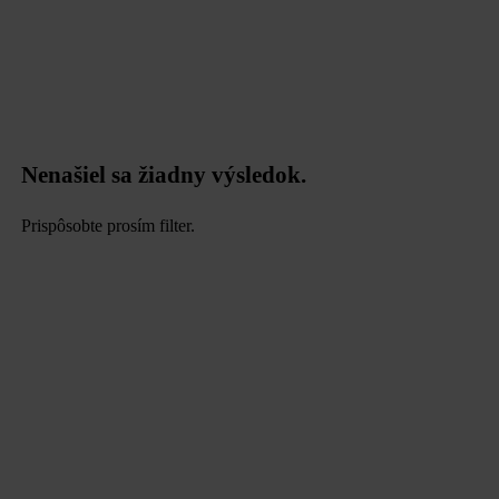
Nenašiel sa žiadny výsledok.
Prispôsobte prosím filter.
data.textLoadingResults