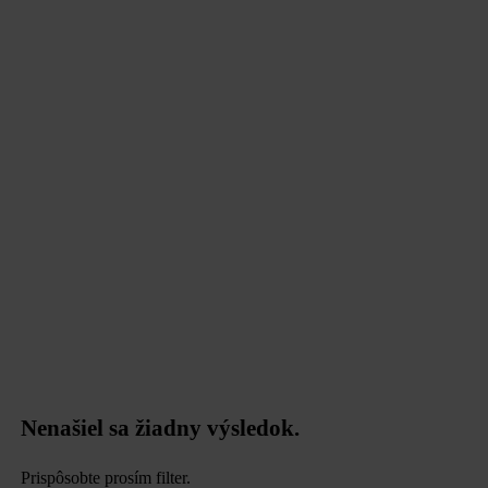
data.textPerformingSearch
Nenašiel sa žiadny výsledok.
Prispôsobte prosím filter.