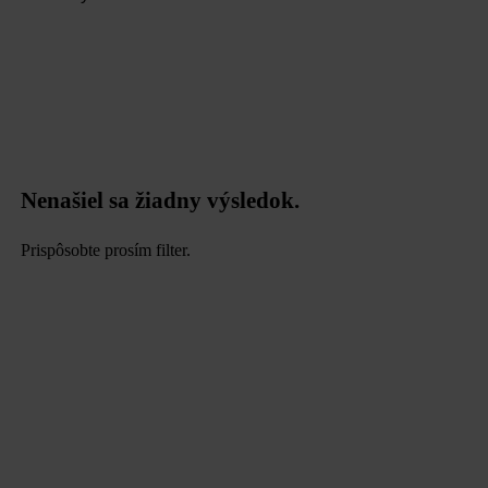
Nenašiel sa žiadny výsledok.
Prispôsobte prosím filter.
data.textLoadingResults