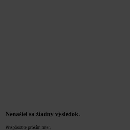
data.textPerformingSearch
Nenašiel sa žiadny výsledok.
Prispôsobte prosím filter.