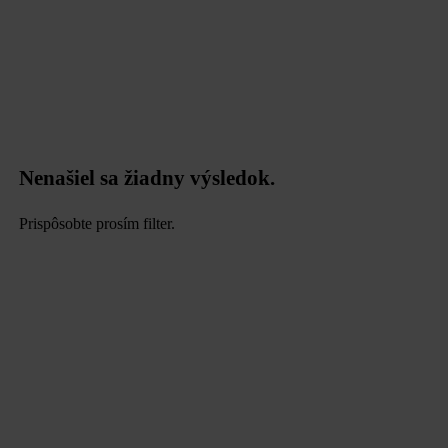
Nenašiel sa žiadny výsledok.
Prispôsobte prosím filter.
data.textLoadingResults