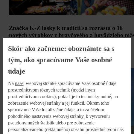
Značka K-Z lásky k tradícii sa rozrastá o 16
nových výrobkov z bravčového a hovädzieho mä
Skôr ako začneme: oboznámte sa s
Bratislava, 16.08.2023
tým, ako spracúvame Vaše osobné
údaje
Na
našej
webovej stránke spracúvame Vaše osobné údaje
prostredníctvom rôznych techník (medzi iným
prostredníctvom cookies), pokiaľ je to technicky nutné, na
zobrazenie webovej stránky a jej funkcií. Okrem toho
spracúvame Vaše lokalizačné údaje, a to za účelom
pohodlného nastavenia webovej stránky, k vytvoreniu
pseudonymných štatistík alebo pre zobrazenie
personalizovaného (reklamného) obsahu prostredníctvom nás