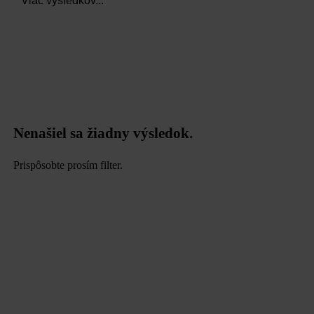
Viac výsledkov...
Nenašiel sa žiadny výsledok.
Prispôsobte prosím filter.
data.textLoadingResults