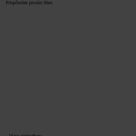
Prispôsobte prosím filter.
data.textLoadingResults