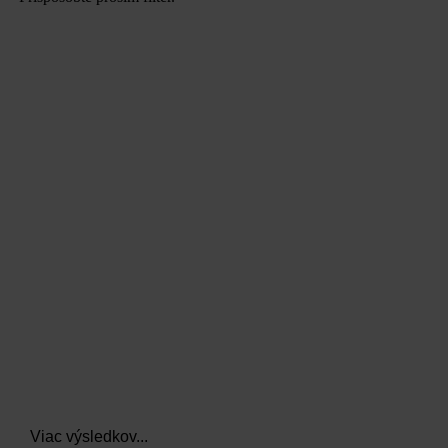
data.textLoadingResults
Viac výsledkov...