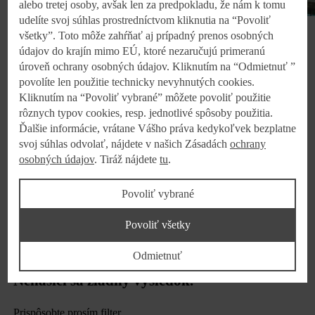
alebo tretej osoby, avšak len za predpokladu, že nám k tomu
udelíte svoj súhlas prostredníctvom kliknutia na “Povoliť
všetky”. Toto môže zahŕňať aj prípadný prenos osobných
Kaufland znovu boduje vo Voľbe spotrebiteľov
údajov do krajín mimo EÚ, ktoré nezaručujú primeranú
úroveň ochrany osobných údajov. Kliknutím na “Odmietnuť ”
Bratislava, 19.05.2023
povolíte len použitie technicky nevyhnutých cookies.
Kliknutím na “Povoliť vybrané” môžete povoliť použitie
rôznych typov cookies, resp. jednotlivé spôsoby použitia.
Ďalšie informácie, vrátane Vášho práva kedykoľvek bezplatne
svoj súhlas odvolať, nájdete v našich Zásadách
ochrany
Viac výsledkov...
osobných údajov
. Tiráž nájdete
tu
.
Povoliť vybrané
Povoliť všetky
Odmietnuť
Nenašiel sa žiadny výsledok.
Prispôsobte prosím filter.