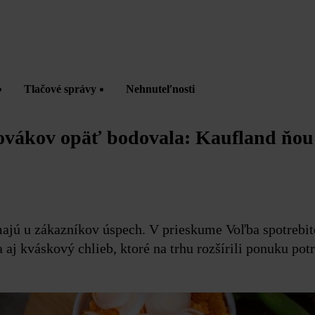
Tlačové správy
Nehnuteľnosti
lovákov opäť bodovala: Kaufland ňou
majú u zákazníkov úspech. V prieskume Voľba spotrebit
 aj kváskový chlieb, ktoré na trhu rozšírili ponuku po