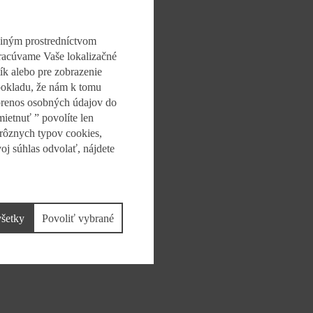
šich privátnych značiek.
 iným prostredníctvom
čku, ktorá sa pri výrobe
spracúvame Vaše lokalizačné
ík alebo pre zobrazenie
dpokladu, že nám k tomu
re jeho 3 novinky zároveň
 prenos osobných údajov do
i výrobcovia.
ietnuť ” povolíte len
 rôznych typov cookies,
oj súhlas odvolať, nájdete
všetky
Povoliť vybrané