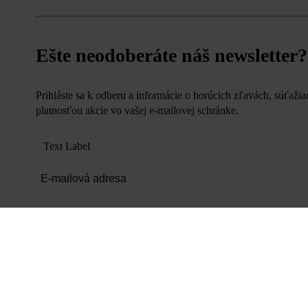
Ešte neodoberáte náš newsletter?
Prihláste sa k odberu a informácie o horúcich zľavách, súťaži
platnosťou akcie vo vašej e-mailovej schránke.
Text Label