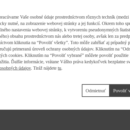
potravín, o to viac nás teší, že radi skúšajú aj nové výrobky na
pracúvame Vaše osobné údaje prostredníctvom rôznych techník (medzi
 že ideme správnym smerom a že má zmysel rozširovať silnú zna
nicky nutné, na zobrazenie webovej stránky a jej funkcií. Okrem toho 
 Vargová.
dlného nastavenia webovej stránky, k vytvoreniu pseudonymných štatist
ého) obsahu prostredníctvom nás alebo tretej osoby, avšak len za pre
zi pravidelných víťazov vo Voľbe spotrebiteľov. Aktuálne ocenenia p
dníctvom kliknutia na “Povoliť všetky”. Toto môže zahŕňať aj prípadný
ôvod potravín a čoraz viac dôverujú tým, pod ktoré sa podpisujú domác
ručujú primeranú úroveň ochrany osobných údajov. Kliknutím na “Odm
tých cookies. Kliknutím na “Povoliť vybrané” môžete povoliť použitie
užitia. Ďalšie informácie, vrátane Vášho práva kedykoľvek bezplatne sv
 osobných údajov
. Tiráž nájdete
tu
.
Odmietnuť
Povoliť 