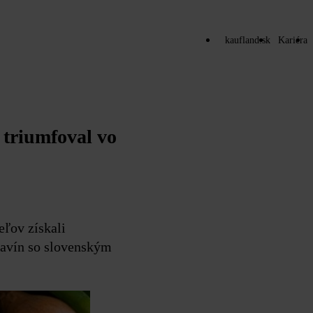
kaufland.sk
Kariéra
 triumfoval vo
eľov získali
travín so slovenským