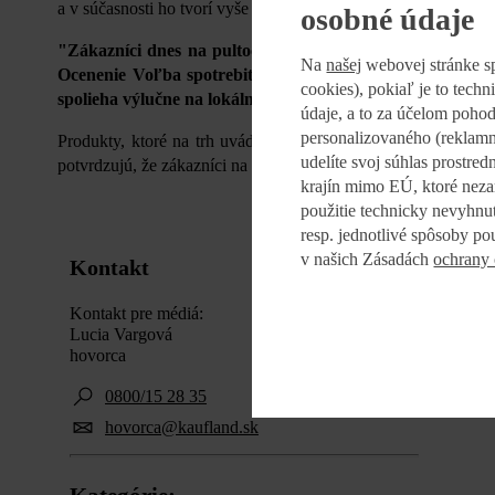
a v súčasnosti ho tvorí vyše 170 produktov.
osobné údaje
"Zákazníci dnes na pultoch Kauflandu nájdu široký výber 
Na
našej
webovej stránke s
Ocenenie Voľba spotrebiteľov vnímane ako jasný signál,
cookies), pokiaľ je to tech
spolieha výlučne na lokálnych dodávateľov,“
dopĺňa Lucia
údaje, a to za účelom poho
personalizovaného (reklamn
Produkty, ktoré na trh uvádza obchodný reťazec, patria med
udelíte svoj súhlas prostre
potvrdzujú, že zákazníci na Slovensku si pri nákupe všímajú p
krajín mimo EÚ, ktoré neza
použitie technicky nevyhnu
resp. jednotlivé spôsoby po
v našich Zásadách
ochrany
Kontakt
Kontakt pre médiá:
Lucia Vargová
hovorca
0800/15 28 35
hovorca@kaufland.sk