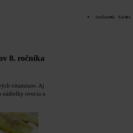
kaufland.sk
Kariéra
ov 8. ročníka
vých vitamínov. Aj
o nádielky ovocia a