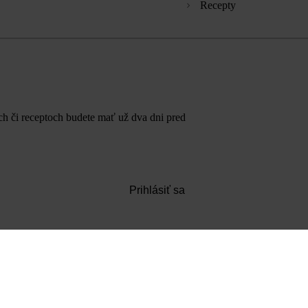
Recepty
ach či receptoch budete mať už dva dni pred
Prihlásiť sa
Ti