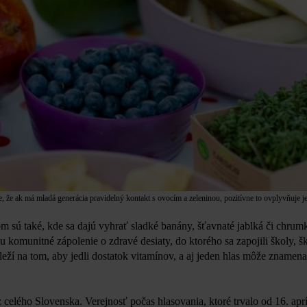
, že ak má mladá generácia pravidelný kontakt s ovocím a zeleninou, pozitívne to ovplyvňuje je
om sú také, kde sa dajú vyhrať sladké banány, šťavnaté jablká či chru
komunitné zápolenie o zdravé desiaty, do ktorého sa zapojili školy, škôl
áleží na tom, aby jedli dostatok vitamínov, a aj jeden hlas môže znamen
celého Slovenska. Verejnosť počas hlasovania, ktoré trvalo od 16. apr