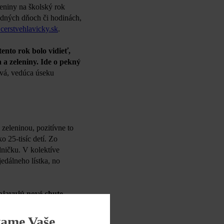
leniny na školský rok
edných dňoch či hodinách,
erstvehlavicky.sk
.
tento rok bolo vidieť,
 a zeleniny. Ide o pekný
vá, vedúca úseku
zeleninou, pozitívne to
o 25-tisíc detí. Zo
lničku. V kolektíve
edálneho lístka, no
bjavujú nové chute
ozitívny posun v ich
iek zmysluplný projekt,
vame Vaše