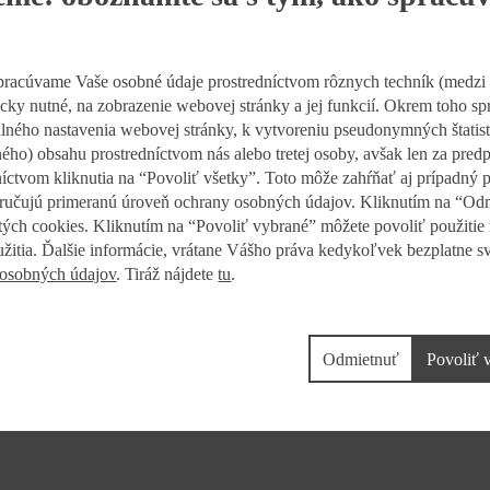
 formovanie jej vzťahu k jedlu.“
a zdravú výživu, ktorou obchodný reťazec motivuje verejnosť k pestré
opy či podpora Krúžkov varenia, kde sa žiaci učia pripravovať chutné a
pracúvame Vaše osobné údaje prostredníctvom rôznych techník (medzi
nicky nutné, na zobrazenie webovej stránky a jej funkcií. Okrem toho 
dlného nastavenia webovej stránky, k vytvoreniu pseudonymných štatist
terské aj základné školy budú môcť v partnerských predajniach Kaufla
ého) obsahu prostredníctvom nás alebo tretej osoby, avšak len za pre
ť počas celého školského roka 2026/2027. Obchodný reťaze doteraz pro
dníctvom kliknutia na “Povoliť všetky”. Toto môže zahŕňať aj prípadný
niny.
ručujú primeranú úroveň ochrany osobných údajov. Kliknutím na “Odm
tých cookies. Kliknutím na “Povoliť vybrané” môžete povoliť použitie
užitia. Ďalšie informácie, vrátane Vášho práva kedykoľvek bezplatne sv
 osobných údajov
. Tiráž nájdete
tu
.
Odmietnuť
Povoliť 