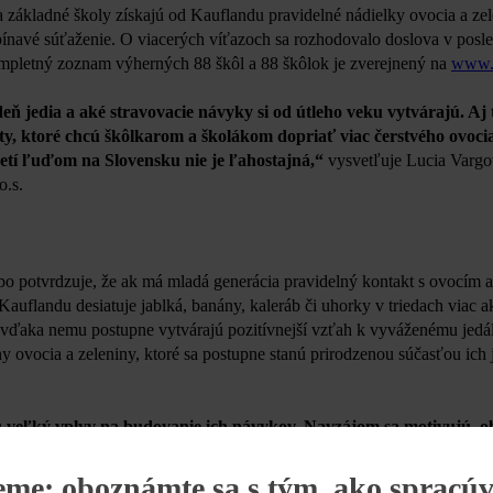
a základné školy získajú od Kauflandu pravidelné nádielky ovocia a ze
ínavé súťaženie. O viacerých víťazoch sa rozhodovalo doslova v posl
mpletný zoznam výherných 88 škôl a 88 škôlok je zverejnený na
www.c
 deň jedia a aké stravovacie návyky si od útleho veku vytvárajú. Aj 
ity, ktoré chcú škôlkarom a školákom dopriať viac čerstvého ovocia
detí ľuďom na Slovensku nie je ľahostajná,“
vysvetľuje Lucia Vargo
o.s.
bo potvrdzuje, že ak má mladá generácia pravidelný kontakt s ovocím a 
auflandu desiatuje jablká, banány, kaleráb či uhorky v triedach viac ak
i vďaka nemu postupne vytvárajú pozitívnejší vzťah k vyváženému jedá
 ovocia a zeleniny, ktoré sa postupne stanú prirodzenou súčasťou ich j
jú veľký vplyv na budovanie ich návykov. Navzájom sa motivujú, o
znali alebo odmietali,“
zdôrazňuje zmysel projektu Lucia Vargová.
"P
a v domácom prostredí. Práve takéto zmeny robia z Čerstvých hlavič
eme: oboznámte sa s tým, ako spracú