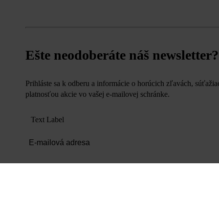
Ešte neodoberáte náš newsletter?
Prihláste sa k odberu a informácie o horúcich zľavách, súťaži
platnosťou akcie vo vašej e-mailovej schránke.
Text Label