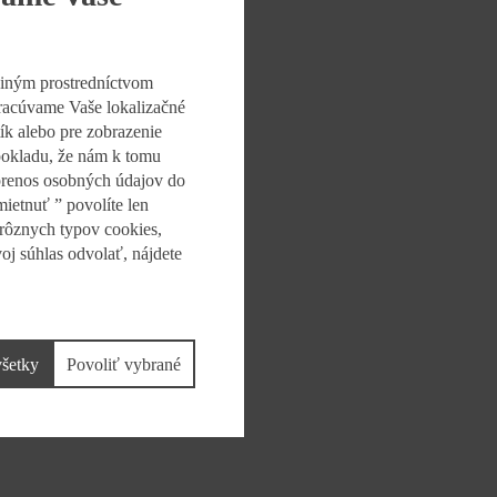
mu a vyváženému
 zdravé jedlá v rámci
 iným prostredníctvom
spracúvame Vaše lokalizačné
ík alebo pre zobrazenie
ndu prevziať už
dpokladu, že nám k tomu
stredníctvom Čerstvých
 prenos osobných údajov do
ietnuť ” povolíte len
 rôznych typov cookies,
oj súhlas odvolať, nájdete
všetky
Povoliť vybrané