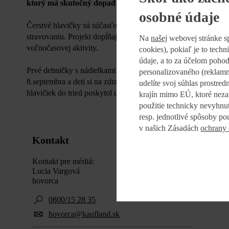
ktorý má skutočný dopad na budúcnosť mladej generácie a
osobné údaje
Čerstvé hlavičky sú súčasťou dlhodobej stratégie Kaufland z
stravovaniu. Projekt dopĺňajú aj vzdelávacie materiály, worksh
Na
našej
webovej stránke s
voľnočasovej aktivity.
cookies), pokiaľ je to tech
údaje, a to za účelom poho
Prvé debničky s nádielkami čerstvých vitamínov si víťazné ma
personalizovaného (reklamn
8.septembra a deti si na zdravých desiatach budú pochutnáva
udelíte svoj súhlas prostre
hlavičiek do tried poskytol už viac než 1 200 ton ovocia a zele
krajín mimo EÚ, ktoré neza
použitie technicky nevyhnu
resp. jednotlivé spôsoby po
v našich Zásadách
ochrany
Kontakt
Kontakt pre médiá:
Lucia Vargová
hovorca
0800/15 28 35
hovorca@kaufland.sk