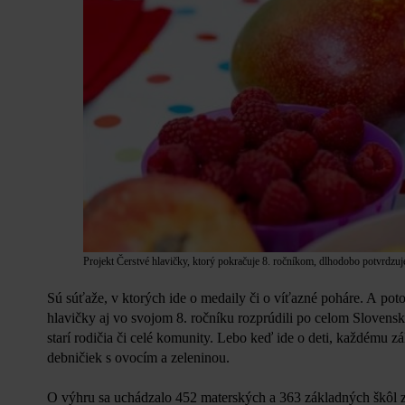
Projekt Čerstvé hlavičky, ktorý pokračuje 8. ročníkom, dlhodobo potvrdzuje
Sú súťaže, v ktorých ide o medaily či o víťazné poháre. A pot
hlavičky aj vo svojom 8. ročníku rozprúdili po celom Slovensku 
starí rodičia či celé komunity. Lebo keď ide o deti, každému z
debničiek s ovocím a zeleninou.
O výhru sa uchádzalo 452 materských a 363 základných škôl z 