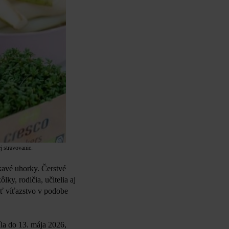
j stravovanie.
mkavé uhorky. Čerstvé
ky, rodičia, učitelia aj
ať víťazstvo v podobe
íla do 13. mája 2026,