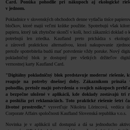
Card. Ponúka pohodlie pri nákupoch aj ekologické rieš
v jednom.
Pokladnice v slovenských obchodoch denne vytlačia tisíce papiero
bločkov, ktoré majú veľmi krátke použitie. Spotrebujú však kilom
papiera, ktorý tak zbytočne skončí v koši, hoci zákazníci doklad o 
potrebujú len zriedka. Kaufland preto prichádza s ekologi
a zároveň praktickou alternatívou, ktorá nakupovanie zjednod
pretože spotrebitelia budú mať potvrdenie vždy poruke. Nový digit
pokladničný blok je dostupný pre všetkých držiteľov digitá
vernostnej karty Kaufland Card.
"Digitálny pokladničný blok predstavuje moderné riešenie, k
reaguje na potreby dnešnej doby. Zákazníkom prináša 
pohodlia, pretože majú potvrdenia o svojich nákupoch prehľ
a bezpečne uložené v aplikácii, kde doklady zostávajú tri 
a poslúžia pri reklamáciách. Toto praktické riešenie šetrí ča
životné prostredie,“
vysvetľuje Nikoleta Lörincová, vedúca ú
Corporate Affairs spoločnosti Kaufland Slovenská republika v.o.s.
Novinka je v aplikácii už dostupná a dá sa jednoducho aktiv