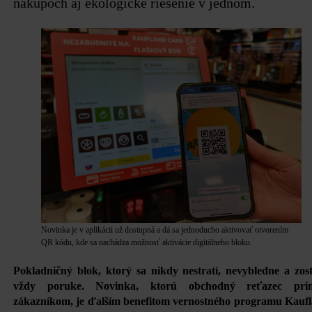
nákupoch aj ekologické riešenie v jednom.
Novinka je v aplikácii už dostupná a dá sa jednoducho aktivovať otvorením
QR kódu, kde sa nachádza možnosť aktivácie digitálneho bloku.
Pokladničný blok, ktorý sa nikdy nestratí, nevybledne a zos
vždy poruke. Novinka, ktorú obchodný reťazec
pri
zákazníkom, je ďalším benefitom vernostného programu
Kauf