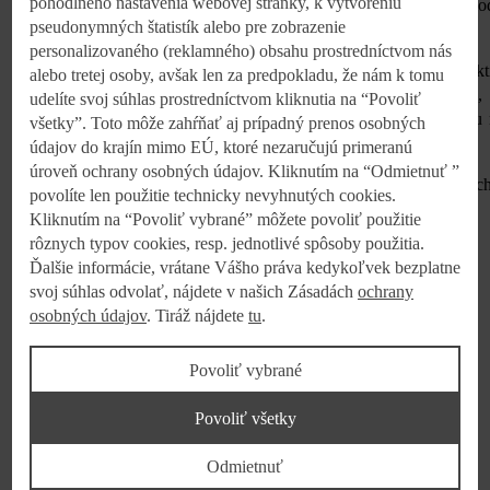
pohodlného nastavenia webovej stránky, k vytvoreniu
S Kaufland Card môžu zákazníci navyše využiť aj rýchly a poho
pseudonymných štatistík alebo pre zobrazenie
nákup prostredníctvom služby K-SCAN.
personalizovaného (reklamného) obsahu prostredníctvom nás
Novinka v podobe digitálneho pokladničného bloku tak spája prakt
alebo tretej osoby, avšak len za predpokladu, že nám k tomu
riešenia s modernými technológiami a ekologickým prístupom,
udelíte svoj súhlas prostredníctvom kliknutia na “Povoliť
dokazuje, že aj malé rozhodnutia pri každodennom nákupe môžu
všetky”. Toto môže zahŕňať aj prípadný prenos osobných
veľký pozitívny dopad.
údajov do krajín mimo EÚ, ktoré nezaručujú primeranú
úroveň ochrany osobných údajov. Kliknutím na “Odmietnuť ”
Viac informácií o digitálnom pokladničnom bloku je dostupnýc
povolíte len použitie technicky nevyhnutých cookies.
https://predajne.kaufland.sk/kaufland-card/digitalny-blok.html
.
Kliknutím na “Povoliť vybrané” môžete povoliť použitie
rôznych typov cookies, resp. jednotlivé spôsoby použitia.
Ďalšie informácie, vrátane Vášho práva kedykoľvek bezplatne
svoj súhlas odvolať, nájdete v našich Zásadách
ochrany
Kontakt
osobných údajov
. Tiráž nájdete
tu
.
Kontakt pre médiá:
Povoliť vybrané
Lucia Vargová
hovorca
Povoliť všetky
0800/15 28 35
Odmietnuť
hovorca@kaufland.sk