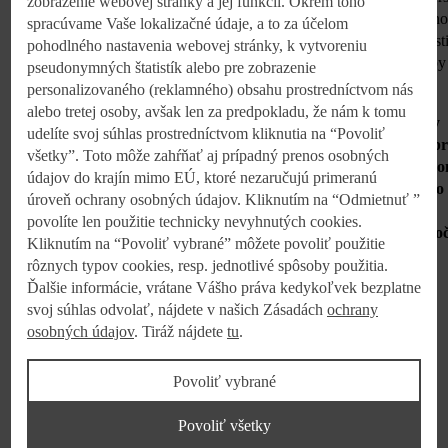
zobrazenie webovej stránky a jej funkcií. Okrem toho
programe. V rámci vzdelávacieho procesu majú zamestnanci možno
spracúvame Vaše lokalizačné údaje, a to za účelom
využívať rôzne školenia, špeciálne rozvojové programy a príležitost
pohodlného nastavenia webovej stránky, k vytvoreniu
samovzdelávania na externom portáli, kde sú v ponuke viaceré typy
pseudonymných štatistík alebo pre zobrazenie
kurzov.
personalizovaného (reklamného) obsahu prostredníctvom nás
alebo tretej osoby, avšak len za predpokladu, že nám k tomu
"
Sféra moderného obchodu sa rozvíja mimoriadne dynamicky
udelíte svoj súhlas prostredníctvom kliknutia na “Povoliť
a ponúka obrovské možnosti pre ľudí, ktorých táto oblasť a p
všetky”. Toto môže zahŕňať aj prípadný prenos osobných
v tíme láka. S Kauflandom môže zamestnanec rásť na kariérn
údajov do krajín mimo EÚ, ktoré nezaručujú primeranú
rebríčku už od strednej školy a vypracovať sa až na úspešného
úroveň ochrany osobných údajov. Kliknutím na “Odmietnuť ”
manažéra. V našej spoločnosti má k dispozícii bohaté
povolíte len použitie technicky nevyhnutých cookies.
skúsenosti
a zázemie úspešnej medzinárodnej firmy. Sme skuto
Kliknutím na “Povoliť vybrané” môžete povoliť použitie
hrdí, že to potvrdili a už piatykrát ocenili aj experti z Top
rôznych typov cookies, resp. jednotlivé spôsoby použitia.
Employer Institute,“
dodáva K. Marková.
Ďalšie informácie, vrátane Vášho práva kedykoľvek bezplatne
svoj súhlas odvolať, nájdete v našich Zásadách
ochrany
osobných údajov
. Tiráž nájdete
tu
.
Kontakt
Povoliť vybrané
Kontakt pre médiá:
Povoliť všetky
Lucia Vargová