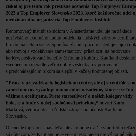
získal aj pre tento rok prestížne ocenenia Top Employer Europ
2023 a Top Employer Slovensko 2023, ktoré každoročne udeľu
medzinárodná organizácia Top Employers Institute.
Renomovaný inštitút so sídlom v Amsterdame udeľuje na základe
nezávislého externého auditu oddelenia ľudských zdrojov certifikát
firmám na celom svete. Spomínaný audit pozorne sleduje najmä obla
ako rozvoj a vzdelávanie zamestnancov, príležitosti na budovanie
kariéry, poskytované benefity či firemnú kultúru. Kaufland dosiahol
všeobecnom meradle veľmi dobré výsledky a v porovnaní
s predchádzajúcim rokom sa zlepšil v každej hodnotenej oblasti.
"Práca v prevádzkach, logistickom centre, ale aj v centrále si o
zamestnancov vyžaduje mimoriadne nasadenie, ktoré si veľmi
vážime a oceňujeme. Preto starostlivosť o našich kolegov vždy
bola, je a bude v našej spoločnosti prioritou,“
hovorí Karin
Marková, vedúca oblasti ľudské zdroje spoločnosti Kaufland
Slovensko.
Ocenenie top zamestnávateľa, ale aj mnohé ďalšie v portfóliu reťazc
sú dôkazom, že Kaufland je skvelé miesto nielen pre výhodné náku