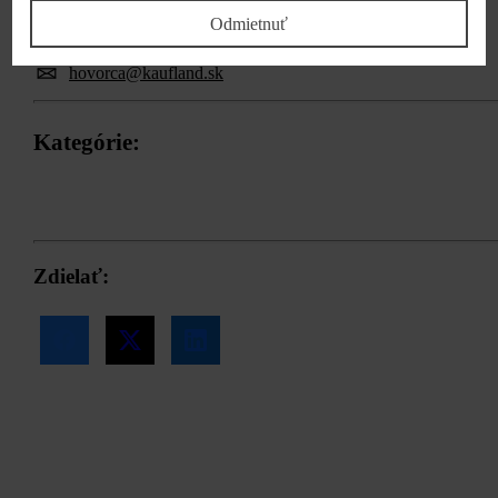
hovorca
Odmietnuť
0800/15 28 35
hovorca@kaufland.sk
Kategórie:
Zamestnávateľ
Zdielať: